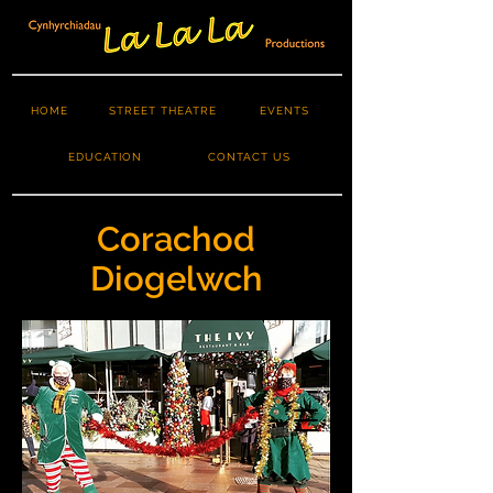
HOME
STREET THEATRE
EVENTS
EDUCATION
CONTACT US
Corachod
Diogelwch