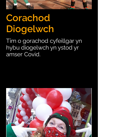
Corachod
Diogelwch
Tîm o gorachod cyfeillgar yn
hybu diogelwch yn ystod yr
amser Covid.