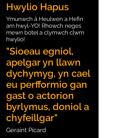
Hwylio Hapus
Ymunwch â Heulwen a Hefin
am hwyl-YO! Rhowch neges
mewn botel a clymwch clwm
hwylio!
"Sioeau egniol,
apelgar yn llawn
dychymyg, yn cael
eu perfformio gan
gast o actorion
byrlymus, doniol a
chyfeillgar"
Geraint Picard