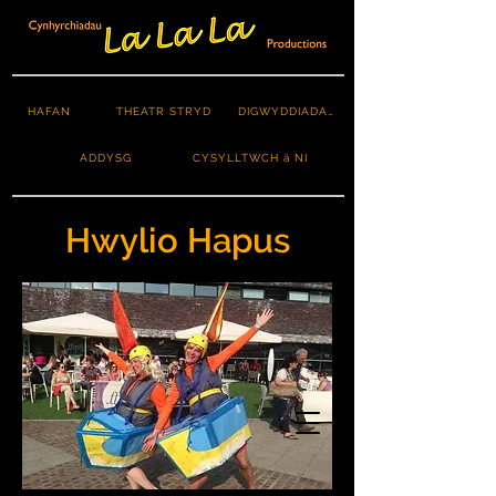
HAFAN
THEATR STRYD
DIGWYDDIADAU
ADDYSG
CYSYLLTWCH â NI
Hwylio Hapus